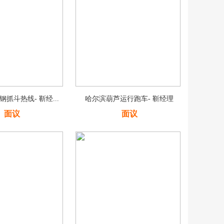
抓斗热线- 靳经...
哈尔滨葫芦运行跑车- 靳经理
面议
面议