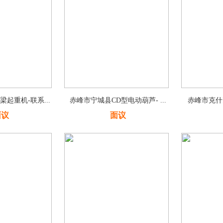
起重机-联系...
赤峰市宁城县CD型电动葫芦- ...
赤峰市克什克
面议
面议