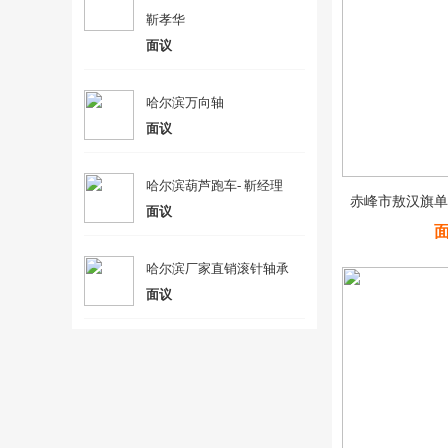
靳孝华
面议
哈尔滨万向轴
面议
哈尔滨葫芦跑车- 靳经理
赤峰市敖汉旗单梁
面议
哈尔滨厂家直销滚针轴承
面议