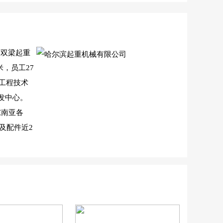
、双梁起重
，员工27
级工程技术
发中心。
东南亚各
及配件近2