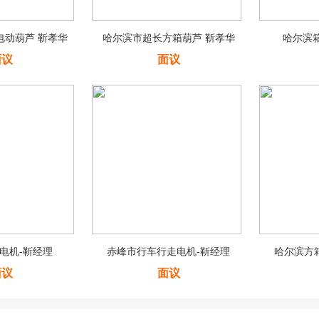
电动葫芦 靳孝华
哈尔滨市超长方箱葫芦 靳孝华
哈尔滨箱
面议
面议
电机-靳经理
赤峰市行车行走电机-靳经理
哈尔滨方
面议
面议