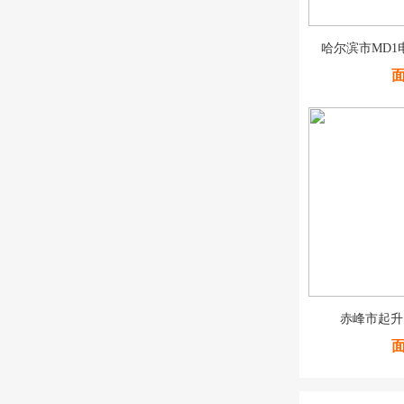
哈尔滨市MD1
赤峰市起升