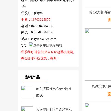
地址：黑龙江哈尔滨市道里区电车街9-
4号
哈尔滨电动运
联系人：靳孝华
手 机：13703625875
电 话：0451-84684086
传 真：0451-84684086
邮箱：kskyjxh@126.com
Q Q：
联系我时,请告知来自全球起重机械网,
将会给你95折优惠，谢谢！
热销产品
哈尔滨龙门
哈尔滨运行电机专业制造
面议
大兴安岭地区单梁起重机